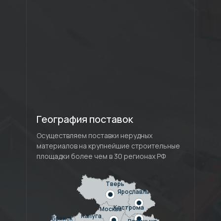
География поставок
Осуществляем поставки нерудных
материалов на крупнейшие строительные
площадки более чем в 30 регионах РФ
Тверь
Ярославль
е станки
торы
Кострома
Москва
и раздельным
Калуга
Брянск