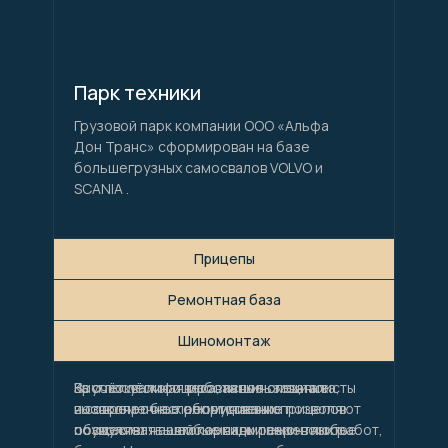
Парк техники
Грузовой парк компании ООО «Альфа
Дон Транс» сформирован на базе
большегрузных самосвалов VOLVO и
SCANIA .
Прицепы
Прицепы
Ремонтная база
Ремонтная база
Шиномонтаж
Шиномонтаж
Круглосуточная работа шиномонтажа,
Высококвалифицированные специалисты
За счёт лёгкого веса, использование
позволяет беспрепятственно
и современное оборудование позволяют
высокопрочных алюминиевых прицепов
обслуживать автопарк компании в любое
осуществлять любые виды ремонтных работ,
позволяет нашей компании перевозить