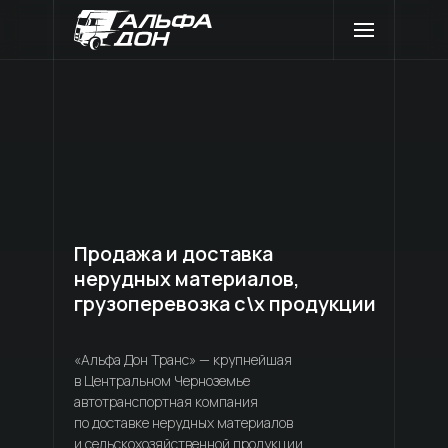
ГЛАВНАЯ
ПРОДУКЦИЯ
ИНВЕСТОРАМ
КОНТАКТЫ
КОМПАНИЯ
Продажа и доставка
О КОМПАНИИ
СОТРУДНИЧЕСТВО
нерудных материалов,
грузоперевозка с\х продукции
ВАКАНСИИ
ОТЗЫВЫ
СОБЫТИЯ
«Альфа Дон Транс» — крупнейшая
в Центральном Черноземье
УСЛУГИ
автотранспортная компания
по доставке нерудных материалов
ПЕРЕВОЗКА СЕЛЬХОЗПРОДУКЦИИ
и сельскохозяйственной продукции