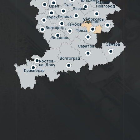
Владимир
Нижний
е это сокращает
Тула
Орёл
Новгород
Рязань
ключая риски
ния
Липецк
Курск
Чебоксары
Саранск
Тамбов
Белгород
Пенза
260 современных машин, не старше 2018 года, обеспечивают
Воронеж
безопасную и своевременную перевозку и доставку строитель
Самара
Саратов
материалов, сельхозпродукции и других грузов.
Волгоград
Ростов-
на-Дону
Краснодар