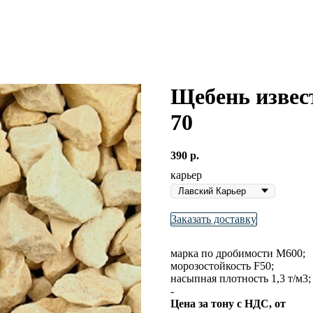
Щебень извес
70
390
р.
карьер
Заказать доставку
марка по дробимости М600;
морозостойкость F50;
насыпная плотность 1,3 т/м3;
-
Цена за тону с НДС, от