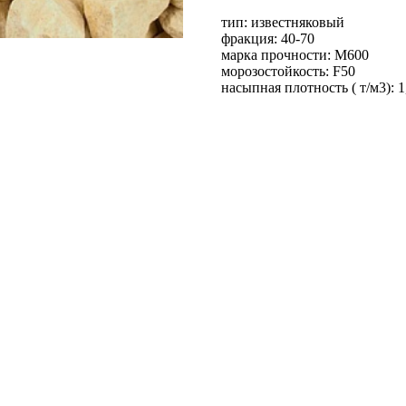
тип: известняковый
фракция: 40-70
марка прочности: М600
морозостойкость: F50
насыпная плотность ( т/м3): 1