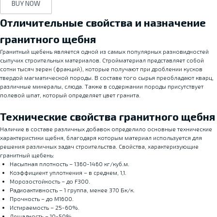
BUY NOW
Отличительные свойства и назначение
гранитного щебня
Гранитный щебень является одной из самых популярных разновидностей
сыпучих строительных материалов. Стройматериал представляет собой
сотни тысяч зерен (фракций), которые получают при дроблении кусков
твердой магматической породы. В составе того сырья преобладают кварц,
различные минералы, слюда. Также в содержании породы присутствует
полевой шпат, который определяет цвет гранита.
Технические свойства гранитного щебня
Наличие в составе различных добавок определило основные технические
характеристики щебня, благодаря которым материал используется для
решения различных задач строительства. Свойства, характеризующие
гранитный щебень:
Насыпная плотность – 1360-1460 кг/куб.м.
Коэффициент уплотнения – в среднем, 1,1.
Морозостойкость – до F300.
Радиоактивность – 1 группа, менее 370 Бк/к.
Прочность – до М1600.
Истираемость – 25-60%.
Лещадность – 10-50%.